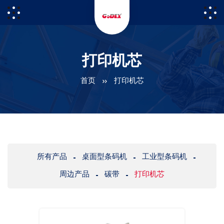
打印机芯
首页
打印机芯
所有产品
桌面型条码机
工业型条码机
周边产品
碳带
打印机芯