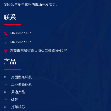
发团队与多年累积的市场开发实力。
联系
136 4982 5487
136 4982 5487
东莞市东城街道大塘边二横路16号9层
产品
桌面型条码机
工业型条码机
周边产品
碳带
打印机芯